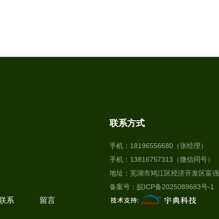
联系方式
手机：18196556680（张经理）
手机：13816757313（微信同号）
地址：芜湖市鸠江区经济开发区富强
备案号：
皖ICP备2025089683号-1
找不到任何内容
联系
留言