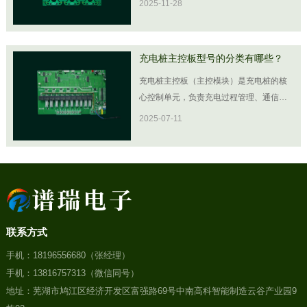
2025-11-28
充电桩主控板型号的分类有哪些？
充电桩主控板（主控模块）是充电桩的核
心控制单元，负责充电过程管理、通信、
安全保护等功能。根据应用场景、功率等
2025-07-11
级、功能需求和通信方式的不同，主控板
的型号和分类方式多样。以下是常见的分
类方式及典型型号示例：
联系方式
手机：18196556680（张经理）
手机：13816757313（微信同号）
手机：13816757313（微信同号）
地址：芜湖市鸠江区经济开发区富强路69号中南高科智能制造云谷产业园9