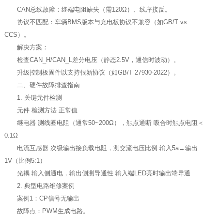
CAN总线故障：终端电阻缺失（需120Ω）、线序接反。
协议不匹配：车辆BMS版本与充电板协议不兼容（如GB/T vs.
CCS）。
解决方案：
检查CAN_H/CAN_L差分电压（静态2.5V，通信时波动）。
升级控制板固件以支持很新协议（如GB/T 27930-2022）。
二、硬件故障排查指南
1. 关键元件检测
元件 检测方法 正常值
继电器 测线圈电阻（通常50~200Ω），触点通断 吸合时触点电阻＜
0.1Ω
电流互感器 次级输出接负载电阻，测交流电压比例 输入5a→输出
1V（比例5:1）
光耦 输入侧通电，输出侧测导通性 输入端LED亮时输出端导通
2. 典型电路维修案例
案例1：CP信号无输出
故障点：PWM生成电路。