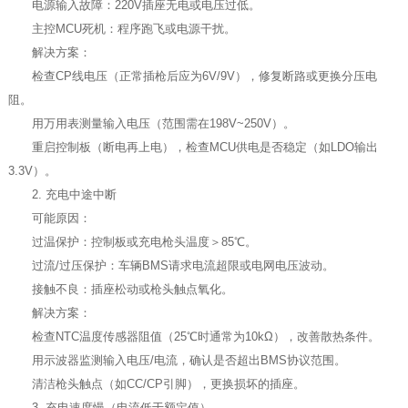
电源输入故障：220V插座无电或电压过低。
主控MCU死机：程序跑飞或电源干扰。
解决方案：
检查CP线电压（正常插枪后应为6V/9V），修复断路或更换分压电
阻。
用万用表测量输入电压（范围需在198V~250V）。
重启控制板（断电再上电），检查MCU供电是否稳定（如LDO输出
3.3V）。
2. 充电中途中断
可能原因：
过温保护：控制板或充电枪头温度＞85℃。
过流/过压保护：车辆BMS请求电流超限或电网电压波动。
接触不良：插座松动或枪头触点氧化。
解决方案：
检查NTC温度传感器阻值（25℃时通常为10kΩ），改善散热条件。
用示波器监测输入电压/电流，确认是否超出BMS协议范围。
清洁枪头触点（如CC/CP引脚），更换损坏的插座。
3. 充电速度慢（电流低于额定值）