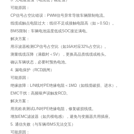
可能原因：
CP信号占空比错误：PWM信号异常导致车辆限制电流。
线缆或触点电阻过大：线径不足或接触电阻高（如＞0.5Ω）。
BMS限制：车辆电池温度低或SOC接近满电。
解决方案：
用示波器检测CP信号占空比（如16A对应32%占空比）。
测量线缆压降（满载时＜5V），更换高品质线缆或枪头。
确认车辆状态，必要时预热电池。
4. 漏电保护（RCD跳闸）
可能原因：
绝缘故障：L/N线对PE绝缘电阻＜1MΩ（如线缆破损、进水）。
EMC干扰：高频噪声误触发RCD。
解决方案：
用兆欧表测试L/N对PE绝缘电阻，修复破损线缆。
增加EMC滤波器（如共模电感），避免与变频器共用插座。
5. 通信失败（与车辆/BMS无法交互）
可能原因：