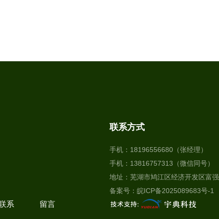
联系方式
手机：18196556680（张经理）
手机：13816757313（微信同号）
地址：芜湖市鸠江区经济开发区富强
备案号：
皖ICP备2025089683号-1
联系
留言